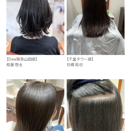
【Dew阪急山田店】
【千里タワー店】
梃屋 啓太
石橋 祐也