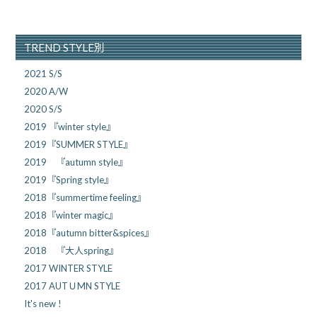
TREND STYLE別
2021 S/S
2020 A/W
2020 S/S
2019 『winter style』
2019『SUMMER STYLE』
2019 『autumn style』
2019『Spring style』
2018『summertime feeling』
2018『winter magic』
2018『autumn bitter&spices』
2018 『大人spring』
2017 WINTER STYLE
2017 AUTＵMN STYLE
It's new !