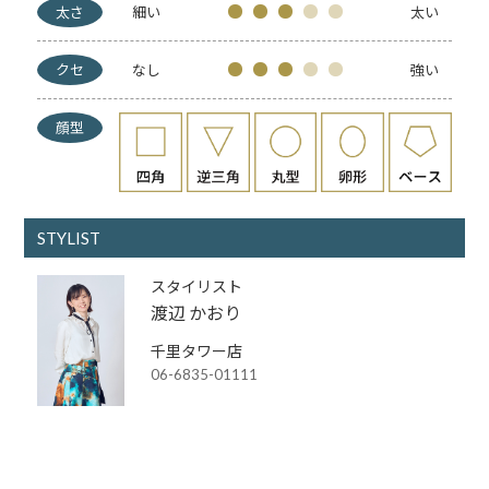
太さ
細い
太い
クセ
なし
強い
顔型
STYLIST
スタイリスト
渡辺 かおり
千里タワー店
06-6835-01111