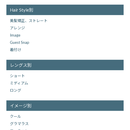
Hair Style別
美髪矯正、ストレート
アレンジ
Image
Guest Snap
着付け
レングス別
ショート
ミディアム
ロング
イメージ別
クール
グラマラス