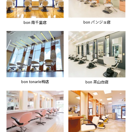
bon パンジョ店
bon 南千里店
bon tonarie栂店
bon 茶山台店