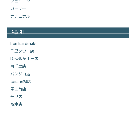
フェミニン
ガーリー
ナチュラル
店舗別
bon hair&make
千里タワー店
Dew阪急山田店
南千里店
パンジョ店
tonarie栂店
茶山台店
千里店
高津店