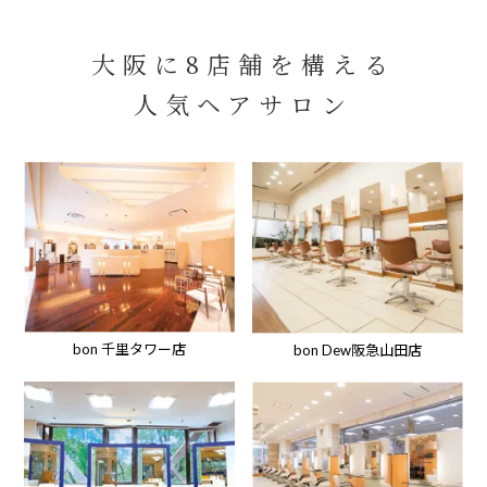
大阪に8店舗を構える
人気ヘアサロン
bon 千里タワー店
bon Dew阪急山田店