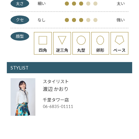
太さ
細い
太い
クセ
なし
強い
顔型
STYLIST
スタイリスト
渡辺 かおり
千里タワー店
06-6835-01111