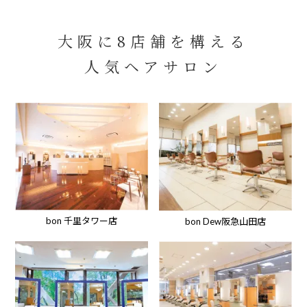
大阪に8店舗を構える
人気ヘアサロン
bon 千里タワー店
bon Dew阪急山田店