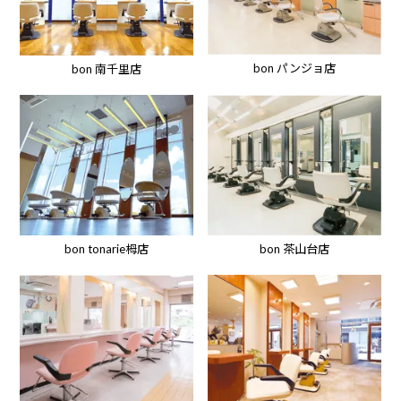
bon パンジョ店
bon 南千里店
bon tonarie栂店
bon 茶山台店