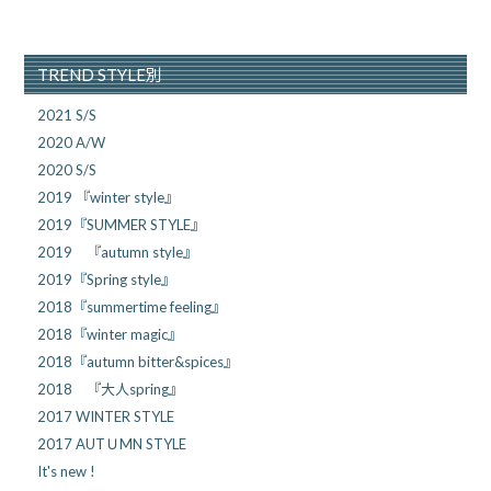
TREND STYLE別
2021 S/S
2020 A/W
2020 S/S
2019 『winter style』
2019『SUMMER STYLE』
2019 『autumn style』
2019『Spring style』
2018『summertime feeling』
2018『winter magic』
2018『autumn bitter&spices』
2018 『大人spring』
2017 WINTER STYLE
2017 AUTＵMN STYLE
It's new !