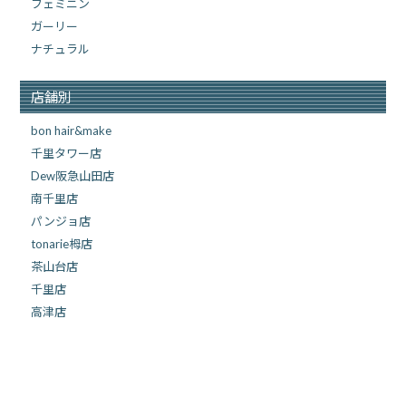
フェミニン
ガーリー
ナチュラル
店舗別
bon hair&make
千里タワー店
Dew阪急山田店
南千里店
パンジョ店
tonarie栂店
茶山台店
千里店
高津店