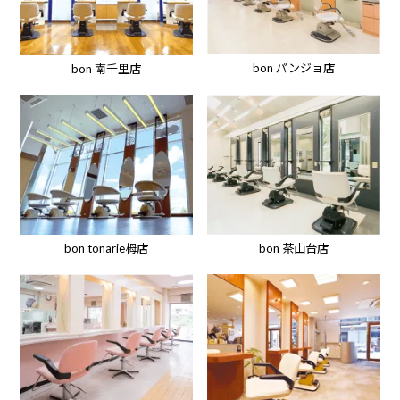
bon パンジョ店
bon 南千里店
bon tonarie栂店
bon 茶山台店