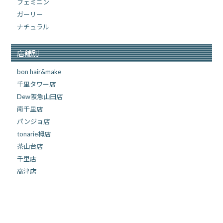
フェミニン
ガーリー
ナチュラル
店舗別
bon hair&make
千里タワー店
Dew阪急山田店
南千里店
パンジョ店
tonarie栂店
茶山台店
千里店
高津店