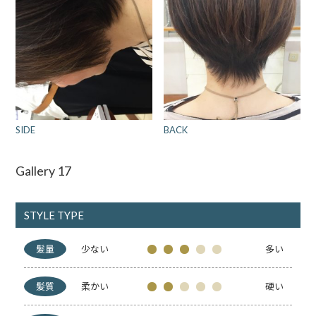
SIDE
BACK
Gallery 17
STYLE TYPE
髪量
少ない
多い
髪質
柔かい
硬い