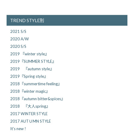
TREND STYLE別
2021 S/S
2020 A/W
2020 S/S
2019 『winter style』
2019『SUMMER STYLE』
2019 『autumn style』
2019『Spring style』
2018『summertime feeling』
2018『winter magic』
2018『autumn bitter&spices』
2018 『大人spring』
2017 WINTER STYLE
2017 AUTＵMN STYLE
It's new !