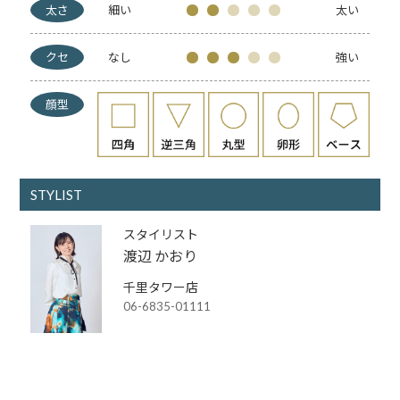
太さ
細い
太い
クセ
なし
強い
顔型
STYLIST
スタイリスト
渡辺 かおり
千里タワー店
06-6835-01111