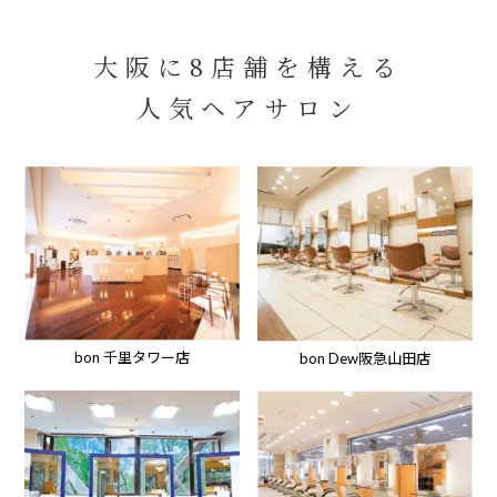
大阪に8店舗を構える
人気ヘアサロン
bon 千里タワー店
bon Dew阪急山田店