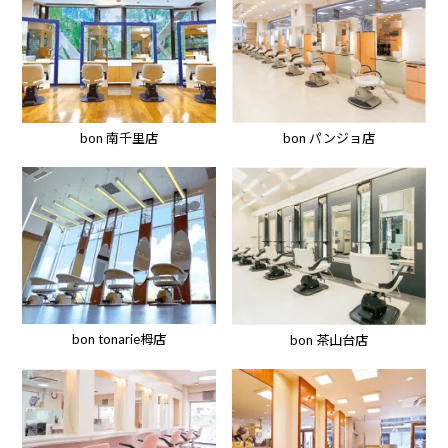
bon パンジョ店
bon 南千里店
bon tonarie栂店
bon 茶山台店