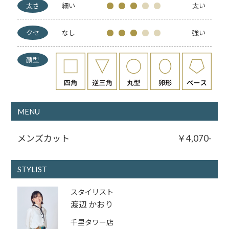
太さ
細い
太い
クセ
なし
強い
顔型
MENU
メンズカット
￥4,070-
STYLIST
スタイリスト
渡辺 かおり
千里タワー店