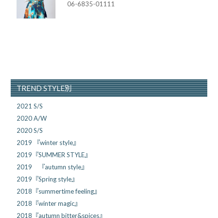
06-6835-01111
TREND STYLE別
2021 S/S
2020 A/W
2020 S/S
2019 『winter style』
2019『SUMMER STYLE』
2019 『autumn style』
2019『Spring style』
2018『summertime feeling』
2018『winter magic』
2018『autumn bitter&spices』