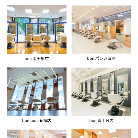
bon パンジョ店
bon 南千里店
bon tonarie栂店
bon 茶山台店