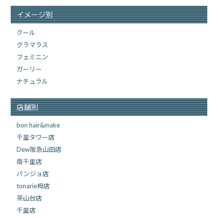
イメージ別
クール
グラマラス
フェミニン
ガーリー
ナチュラル
店舗別
bon hair&make
千里タワー店
Dew阪急山田店
南千里店
パンジョ店
tonarie栂店
茶山台店
千里店