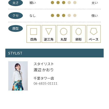
太さ
細い
太い
クセ
なし
強い
顔型
STYLIST
スタイリスト
渡辺 かおり
千里タワー店
06-6835-01111