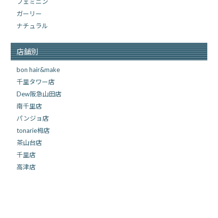
フェミニン
ガーリー
ナチュラル
店舗別
bon hair&make
千里タワー店
Dew阪急山田店
南千里店
パンジョ店
tonarie栂店
茶山台店
千里店
高津店