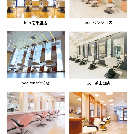
bon パンジョ店
bon 南千里店
bon tonarie栂店
bon 茶山台店