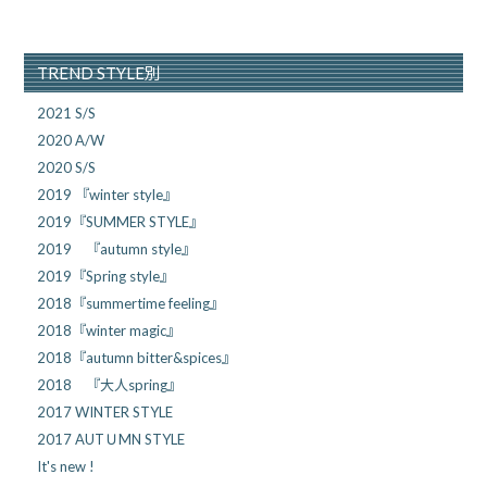
TREND STYLE別
2021 S/S
2020 A/W
2020 S/S
2019 『winter style』
2019『SUMMER STYLE』
2019 『autumn style』
2019『Spring style』
2018『summertime feeling』
2018『winter magic』
2018『autumn bitter&spices』
2018 『大人spring』
2017 WINTER STYLE
2017 AUTＵMN STYLE
It's new !