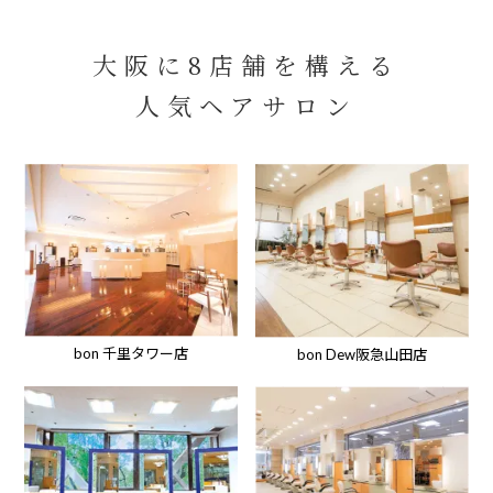
大阪に8店舗を構える
人気ヘアサロン
bon 千里タワー店
bon Dew阪急山田店