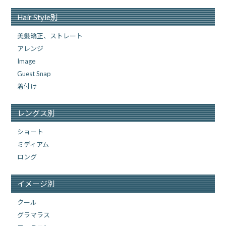
Hair Style別
美髪矯正、ストレート
アレンジ
Image
Guest Snap
着付け
レングス別
ショート
ミディアム
ロング
イメージ別
クール
グラマラス