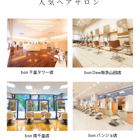
人気ヘアサロン
bon 千里タワー店
bon Dew阪急山田店
bon パンジョ店
bon 南千里店