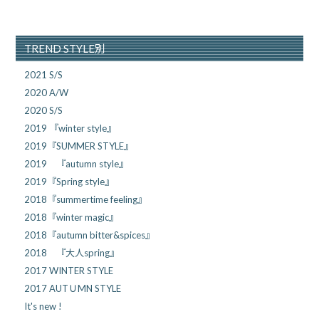
TREND STYLE別
2021 S/S
2020 A/W
2020 S/S
2019 『winter style』
2019『SUMMER STYLE』
2019 『autumn style』
2019『Spring style』
2018『summertime feeling』
2018『winter magic』
2018『autumn bitter&spices』
2018 『大人spring』
2017 WINTER STYLE
2017 AUTＵMN STYLE
It's new !