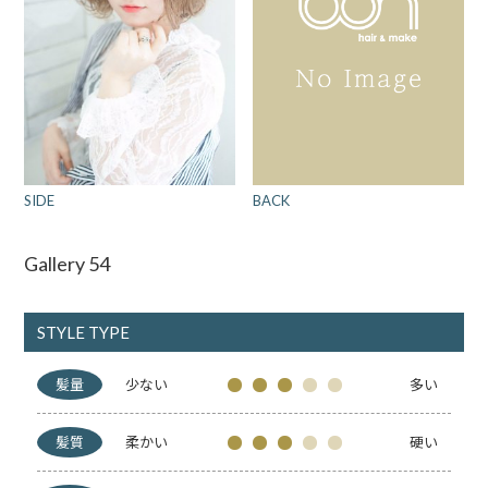
BACK
SIDE
Gallery 54
STYLE TYPE
髪量
少ない
多い
髪質
柔かい
硬い