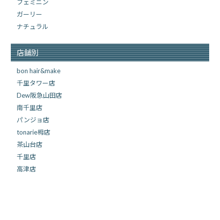
フェミニン
ガーリー
ナチュラル
店舗別
bon hair&make
千里タワー店
Dew阪急山田店
南千里店
パンジョ店
tonarie栂店
茶山台店
千里店
高津店