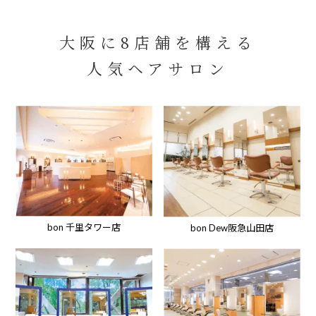
大阪に8店舗を構える
人気ヘアサロン
bon 千里タワー店
bon Dew阪急山田店