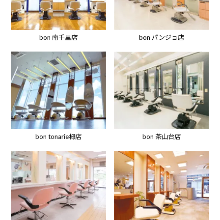
bon パンジョ店
bon 南千里店
bon tonarie栂店
bon 茶山台店