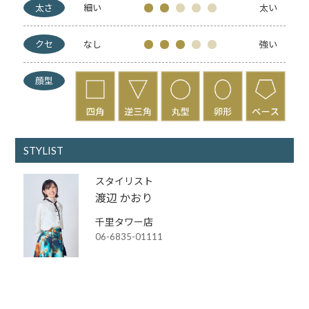
太さ
細い
太い
クセ
なし
強い
顔型
STYLIST
スタイリスト
渡辺 かおり
千里タワー店
06-6835-01111