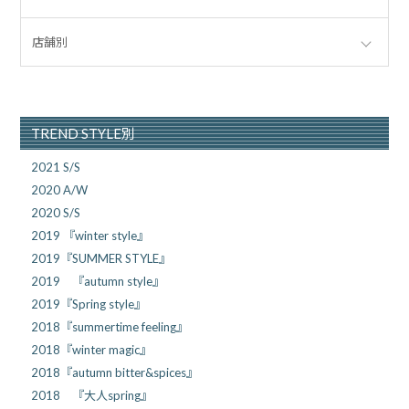
店舗別
TREND STYLE別
2021 S/S
2020 A/W
2020 S/S
2019 『winter style』
2019『SUMMER STYLE』
2019 『autumn style』
2019『Spring style』
2018『summertime feeling』
2018『winter magic』
2018『autumn bitter&spices』
2018 『大人spring』