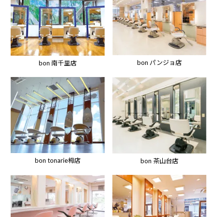
bon パンジョ店
bon 南千里店
bon tonarie栂店
bon 茶山台店