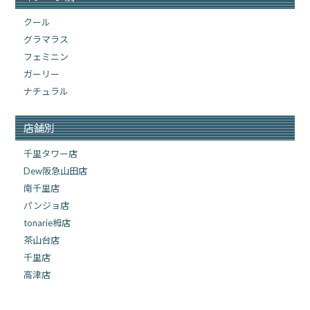
クール
グラマラス
フェミニン
ガーリー
ナチュラル
店舗別
千里タワー店
Dew阪急山田店
南千里店
パンジョ店
tonarie栂店
茶山台店
千里店
高津店