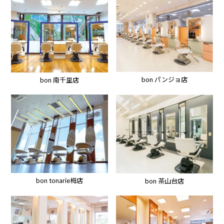
bon パンジョ店
bon 南千里店
bon tonarie栂店
bon 茶山台店