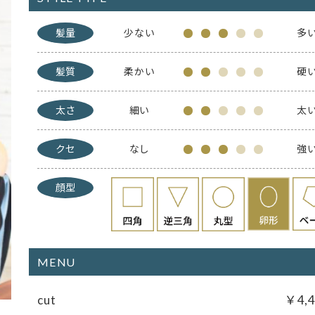
髪量
少ない
多
髪質
柔かい
硬
太さ
細い
太
クセ
なし
強
顔型
MENU
cut
￥4,4