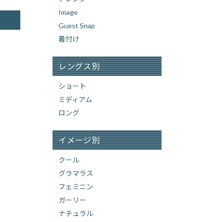
Image
Guest Snap
着付け
レングス別
ショート
ミディアム
ロング
イメージ別
クール
グラマラス
フェミニン
ガーリー
ナチュラル