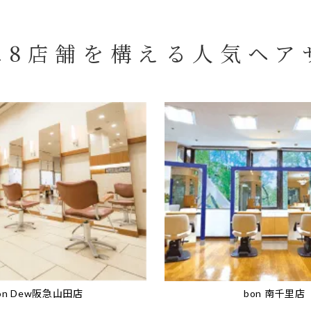
に8店舗を構える
人気ヘア
on Dew阪急山田店
bon 南千里店