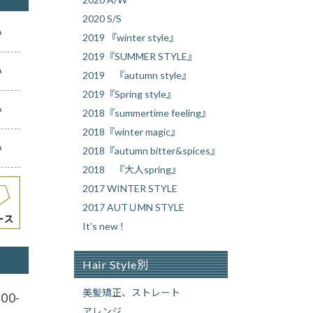
2020 S/S
い
2019 『winter style』
2019『SUMMER STYLE』
い
2019 『autumn style』
2019『Spring style』
い
2018『summertime feeling』
2018『winter magic』
い
2018『autumn bitter&spices』
2018 『大人spring』
2017 WINTER STYLE
2017 AUTＵMN STYLE
It's new !
Hair Style別
美髪矯正、ストレート
00-
アレンジ