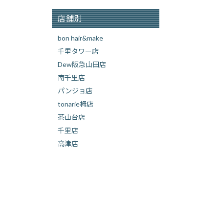
店舗別
bon hair&make
千里タワー店
Dew阪急山田店
南千里店
パンジョ店
tonarie栂店
茶山台店
千里店
高津店