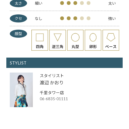
太さ
細い
太い
クセ
なし
強い
顔型
STYLIST
スタイリスト
渡辺 かおり
千里タワー店
06-6835-01111