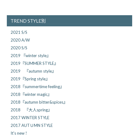
TREND STYLE別
2021 S/S
2020 A/W
2020 S/S
2019 『winter style』
2019『SUMMER STYLE』
2019 『autumn style』
2019『Spring style』
2018『summertime feeling』
2018『winter magic』
2018『autumn bitter&spices』
2018 『大人spring』
2017 WINTER STYLE
2017 AUTＵMN STYLE
It's new !