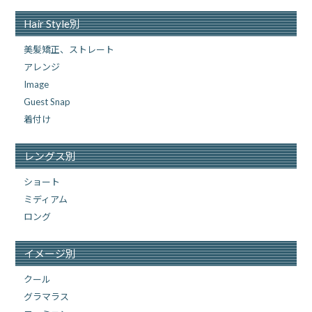
Hair Style別
美髪矯正、ストレート
アレンジ
Image
Guest Snap
着付け
レングス別
ショート
ミディアム
ロング
イメージ別
クール
グラマラス