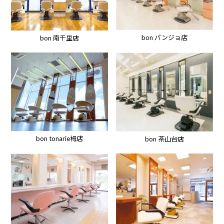
bon パンジョ店
bon 南千里店
bon tonarie栂店
bon 茶山台店