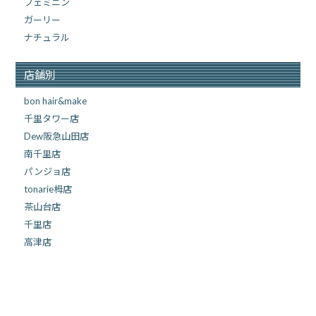
フェミニン
ガーリー
ナチュラル
店舗別
bon hair&make
千里タワー店
Dew阪急山田店
南千里店
パンジョ店
tonarie栂店
茶山台店
千里店
高津店