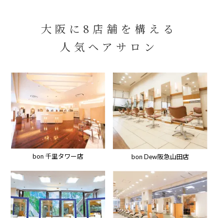
大阪に8店舗を構える
人気ヘアサロン
bon 千里タワー店
bon Dew阪急山田店