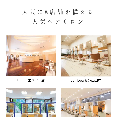
大阪に8店舗を構える
人気ヘアサロン
bon 千里タワー店
bon Dew阪急山田店