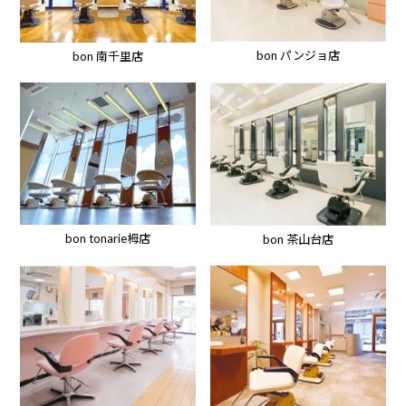
bon パンジョ店
bon 南千里店
bon tonarie栂店
bon 茶山台店