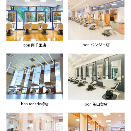
bon パンジョ店
bon 南千里店
bon tonarie栂店
bon 茶山台店