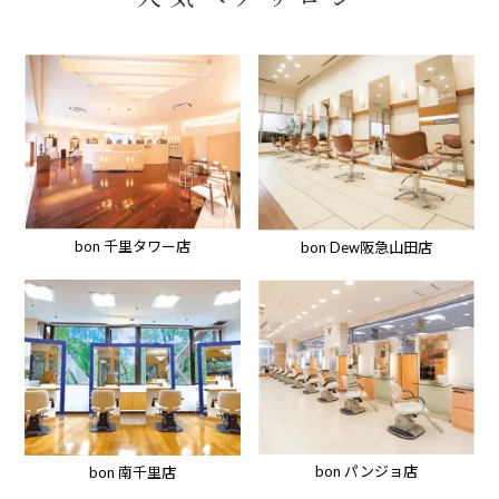
bon 千里タワー店
bon Dew阪急山田店
bon パンジョ店
bon 南千里店