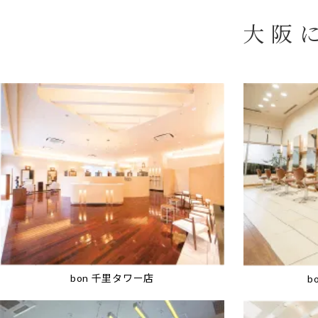
大阪
bon 千里タワー店
b