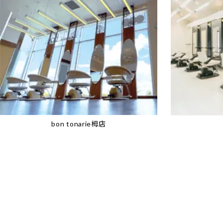
bon tonarie栂店