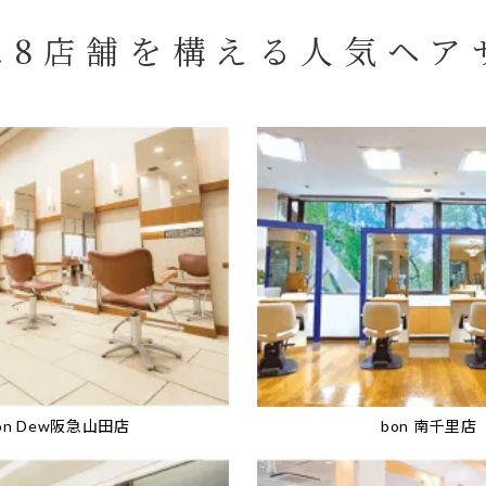
に8店舗を構える
人気ヘア
on Dew阪急山田店
bon 南千里店