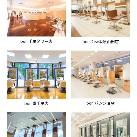
bon 千里タワー店
bon Dew阪急山田店
bon パンジョ店
bon 南千里店