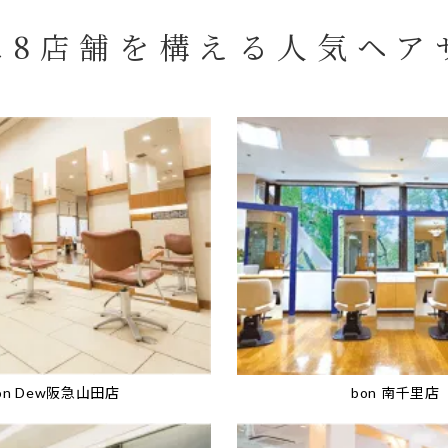
に8店舗を構える
人気ヘア
on Dew阪急山田店
bon 南千里店