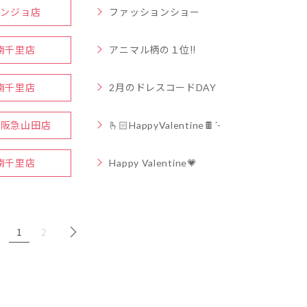
ンジョ店
ファッションショー
南千里店
アニマル柄の１位‼︎
南千里店
2月のドレスコードDAY
w阪急山田店
🫰🏻HappyValentine🍫´-
南千里店
Happy Valentine💗
1
2