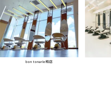
bon tonarie栂店