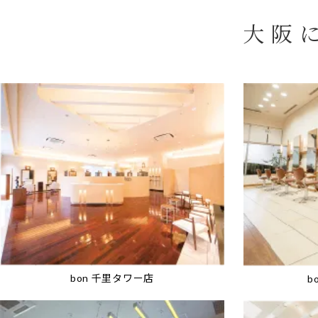
大阪
bon 千里タワー店
b