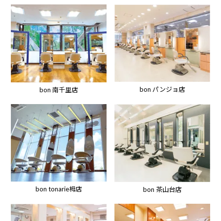
bon パンジョ店
bon 南千里店
bon tonarie栂店
bon 茶山台店