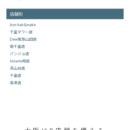
店舗別
bon hair&make
千里タワー店
Dew阪急山田店
南千里店
パンジョ店
tonarie栂店
茶山台店
千里店
高津店