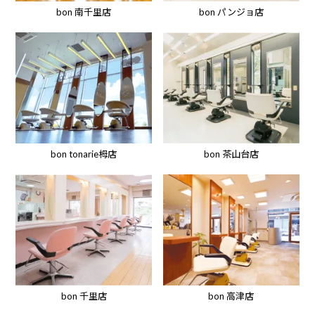
bon パンジョ店
bon 南千里店
bon tonarie栂店
bon 茶山台店
bon 高津店
bon 千里店