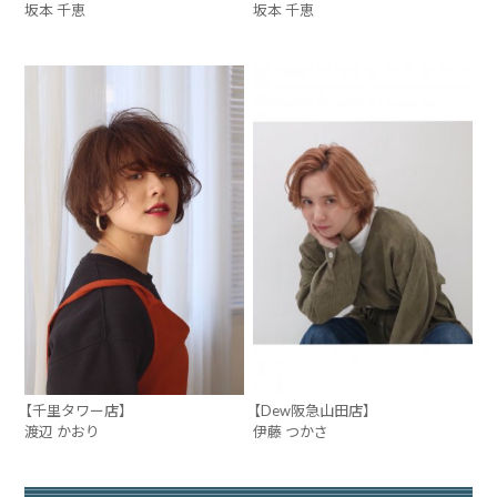
坂本 千恵
坂本 千恵
【千里タワー店】
【Dew阪急山田店】
渡辺 かおり
伊藤 つかさ