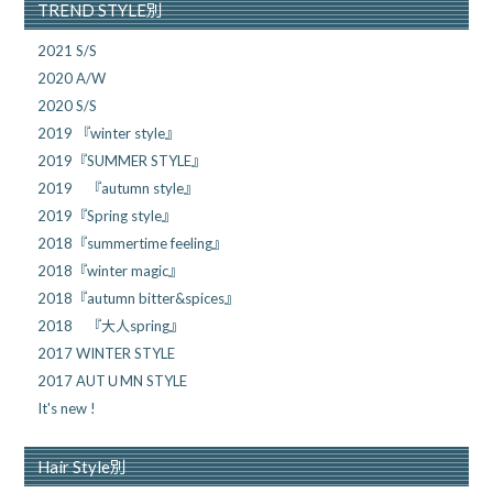
TREND STYLE別
2021 S/S
2020 A/W
2020 S/S
2019 『winter style』
2019『SUMMER STYLE』
2019 『autumn style』
2019『Spring style』
2018『summertime feeling』
2018『winter magic』
2018『autumn bitter&spices』
2018 『大人spring』
2017 WINTER STYLE
2017 AUTＵMN STYLE
It's new !
Hair Style別