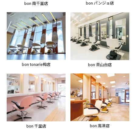
bon パンジョ店
bon 南千里店
bon tonarie栂店
bon 茶山台店
bon 高津店
bon 千里店