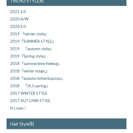
TREND STYLE別
2021 S/S
2020 A/W
2020 S/S
2019 『winter style』
2019『SUMMER STYLE』
2019 『autumn style』
2019『Spring style』
2018『summertime feeling』
2018『winter magic』
2018『autumn bitter&spices』
2018 『大人spring』
2017 WINTER STYLE
2017 AUTＵMN STYLE
It's new !
Hair Style別