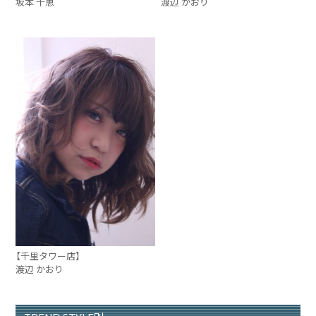
坂本 千恵
渡辺 かおり
【千里タワー店】
渡辺 かおり