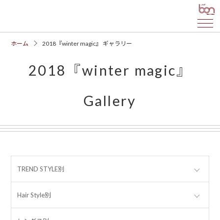
ホーム
2018『winter magic』 ギャラリー
2018『winter magic』
Gallery
TREND STYLE別
Hair Style別