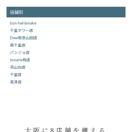
店舗別
bon hair&make
千里タワー店
Dew阪急山田店
南千里店
パンジョ店
tonarie栂店
茶山台店
千里店
高津店
大阪に8店舗を構える