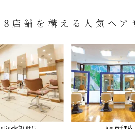
に8店舗を構える
人気ヘア
on Dew阪急山田店
bon 南千里店