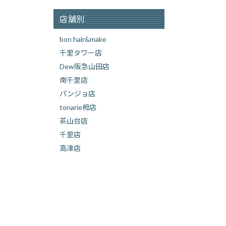
店舗別
bon hair&make
千里タワー店
Dew阪急山田店
南千里店
パンジョ店
tonarie栂店
茶山台店
千里店
高津店