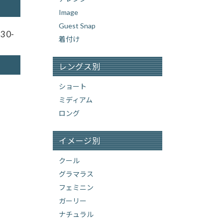
Image
Guest Snap
30-
着付け
レングス別
ショート
ミディアム
ロング
イメージ別
クール
グラマラス
フェミニン
ガーリー
ナチュラル