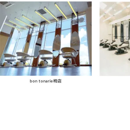
bon tonarie栂店