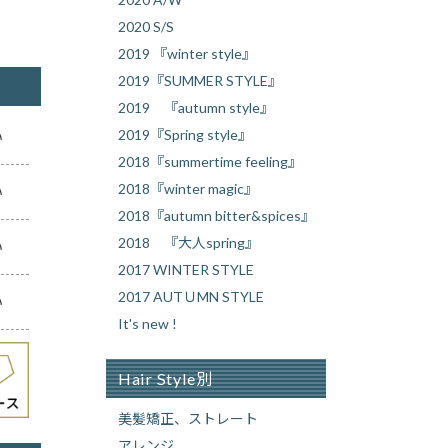
2020 S/S
2019 『winter style』
2019『SUMMER STYLE』
2019 『autumn style』
2019『Spring style』
い
2018『summertime feeling』
2018『winter magic』
い
2018『autumn bitter&spices』
2018 『大人spring』
い
2017 WINTER STYLE
2017 AUTＵMN STYLE
い
It's new !
Hair Style別
美髪矯正、ストレート
アレンジ