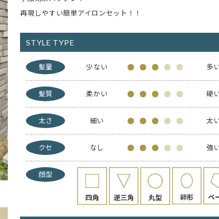
再現しやすい簡単アイロンセット！！
STYLE TYPE
髪量
少ない
多
髪質
柔かい
硬
太さ
細い
太
クセ
なし
強
顔型