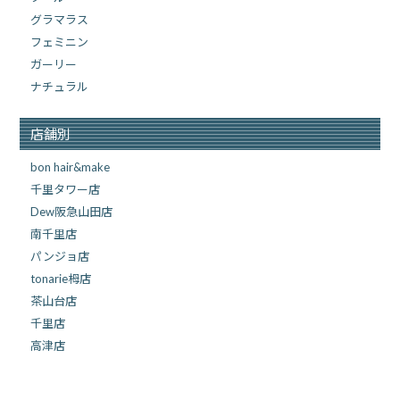
グラマラス
フェミニン
ガーリー
ナチュラル
店舗別
bon hair&make
千里タワー店
Dew阪急山田店
南千里店
パンジョ店
tonarie栂店
茶山台店
千里店
高津店