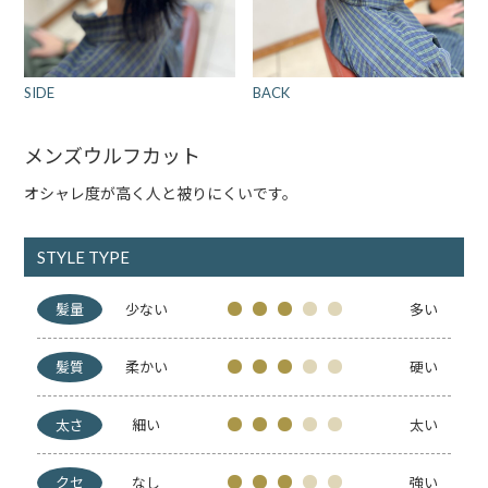
SIDE
BACK
メンズウルフカット
オシャレ度が高く人と被りにくいです。
STYLE TYPE
髪量
少ない
多い
髪質
柔かい
硬い
太さ
細い
太い
クセ
なし
強い