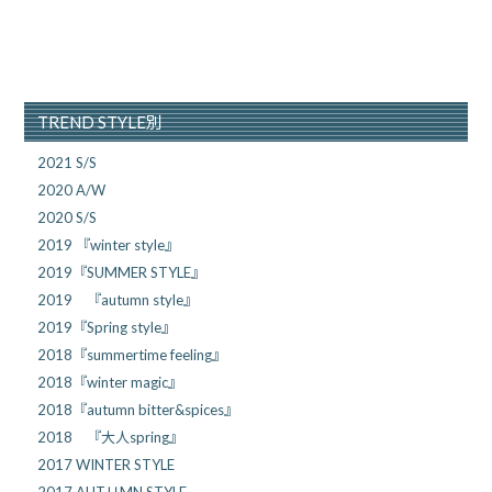
TREND STYLE別
2021 S/S
2020 A/W
2020 S/S
2019 『winter style』
2019『SUMMER STYLE』
2019 『autumn style』
2019『Spring style』
2018『summertime feeling』
2018『winter magic』
2018『autumn bitter&spices』
2018 『大人spring』
2017 WINTER STYLE