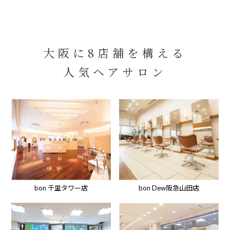
大阪に8店舗を構える
人気ヘアサロン
bon 千里タワー店
bon Dew阪急山田店