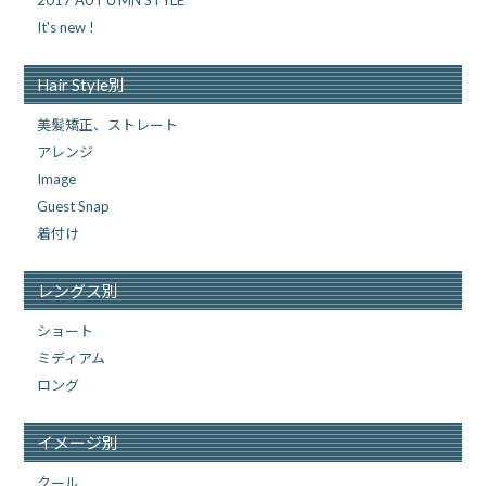
2017 AUTＵMN STYLE
It's new !
Hair Style別
美髪矯正、ストレート
アレンジ
Image
Guest Snap
着付け
レングス別
ショート
ミディアム
ロング
イメージ別
クール