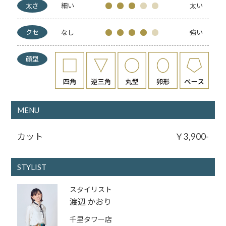
太さ
細い
太い
クセ
なし
強い
顔型
MENU
カット
￥3,900-
STYLIST
スタイリスト
渡辺 かおり
千里タワー店