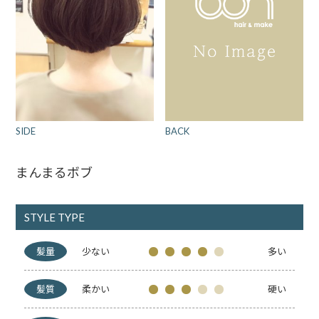
BACK
SIDE
まんまるボブ
STYLE TYPE
髪量
少ない
多い
髪質
柔かい
硬い