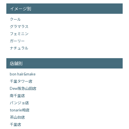
イメージ別
クール
グラマラス
フェミニン
ガーリー
ナチュラル
店舗別
bon hair&make
千里タワー店
Dew阪急山田店
南千里店
パンジョ店
tonarie栂店
茶山台店
千里店