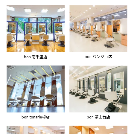
bon パンジョ店
bon 南千里店
bon tonarie栂店
bon 茶山台店