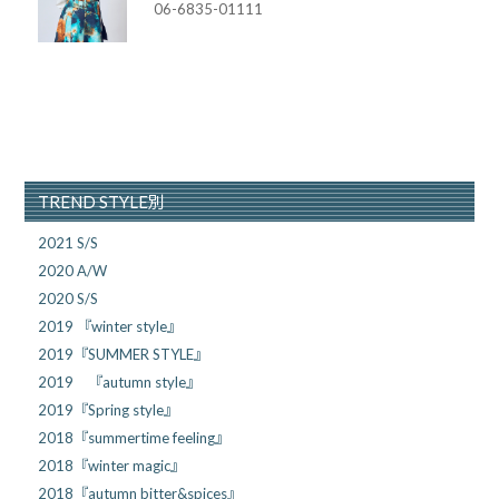
06-6835-01111
TREND STYLE別
2021 S/S
2020 A/W
2020 S/S
2019 『winter style』
2019『SUMMER STYLE』
2019 『autumn style』
2019『Spring style』
2018『summertime feeling』
2018『winter magic』
2018『autumn bitter&spices』