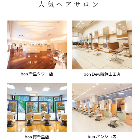
人気ヘアサロン
bon 千里タワー店
bon Dew阪急山田店
bon パンジョ店
bon 南千里店