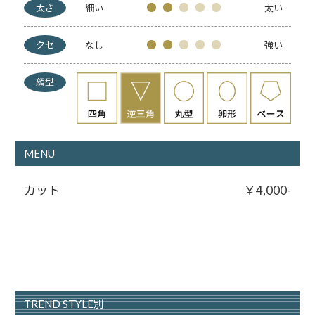
太さ
細い
太い
クセ
なし
強い
顔型
MENU
カット
￥4,000-
TREND STYLE別