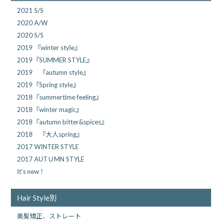
2021 S/S
2020 A/W
2020 S/S
2019 『winter style』
2019『SUMMER STYLE』
2019 『autumn style』
2019『Spring style』
2018『summertime feeling』
2018『winter magic』
2018『autumn bitter&spices』
2018 『大人spring』
2017 WINTER STYLE
2017 AUTＵMN STYLE
It's new !
Hair Style別
美髪矯正、ストレート