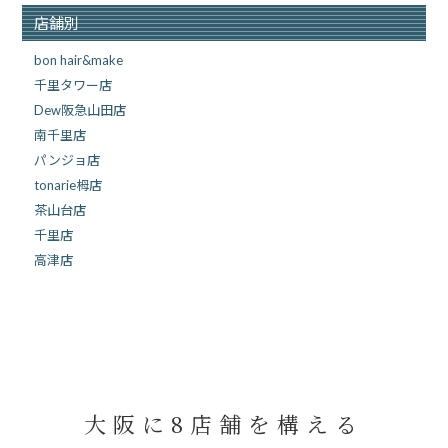
店舗別
bon hair&make
千里タワー店
Dew阪急山田店
南千里店
パンジョ店
tonarie栂店
茶山台店
千里店
高津店
大阪に8店舗を構える