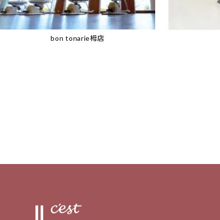
bon tonarie栂店