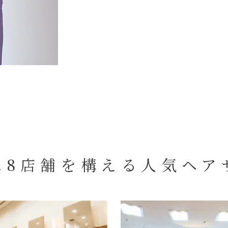
に8店舗を構える
人気ヘア