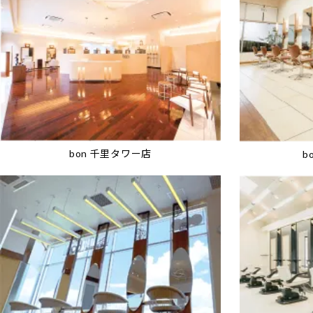
bon 千里タワー店
b