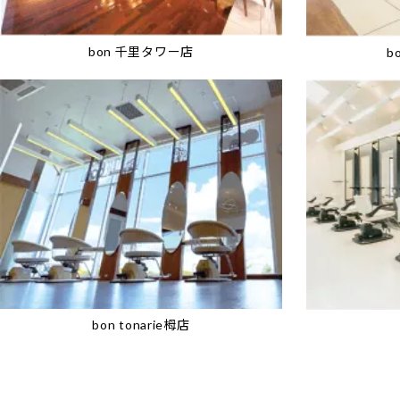
bon 千里タワー店
b
bon tonarie栂店