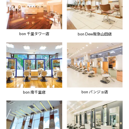
bon 千里タワー店
bon Dew阪急山田店
bon パンジョ店
bon 南千里店