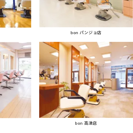
bon パンジョ店
bon 高津店