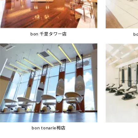
bon 千里タワー店
b
bon tonarie栂店