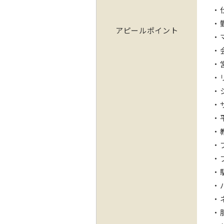
・
・
アピールポイント
・
・
・
・
・
・
・
・
・
・
・
・
・
・