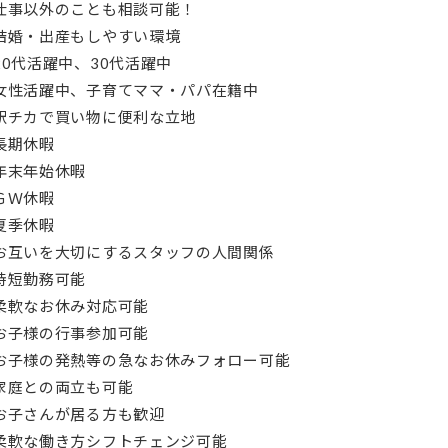
仕事以外のことも相談可能！
結婚・出産もしやすい環境
20代活躍中、30代活躍中
女性活躍中、子育てママ・パパ在籍中
駅チカで買い物に便利な立地
長期休暇
年末年始休暇
ＧＷ休暇
夏季休暇
お互いを大切にするスタッフの人間関係
時短勤務可能
柔軟なお休み対応可能
お子様の行事参加可能
お子様の発熱等の急なお休みフォロー可能
家庭との両立も可能
お子さんが居る方も歓迎
柔軟な働き方シフトチェンジ可能