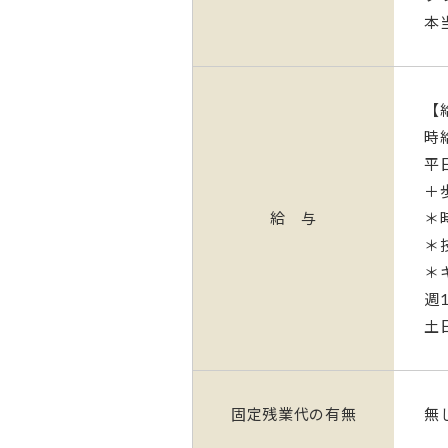
本
【
時給
平
＋
給 与
＊
＊
＊
週
土
固定残業代の有無
無