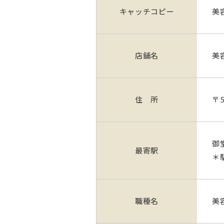
キャッチコピー
美
店舗名
美
住 所
〒
御
最寄駅
＊
職種名
美