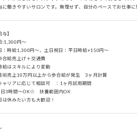
当に働きやすいサロンです。無理せず、自分のペースでお仕事に
給与】
:1,300円〜
日：時給1,300円〜、土日祝日：平日時給+150円〜
歩合給売上げ＋交通費
時給はスキルにより変動
技術売上10万円以上から歩合給が発生 3ヶ月計算
キャリアに応じて相談可 ：1ヶ月試用期間
1日3時間～OK☆ 扶養範囲内OK
日は休みたい方も大歓迎！
し