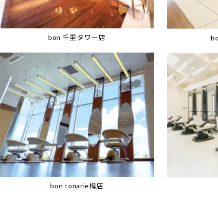
bon 千里タワー店
b
bon tonarie栂店