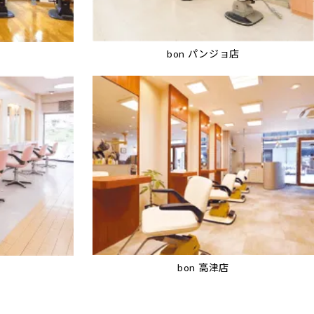
bon パンジョ店
bon 高津店